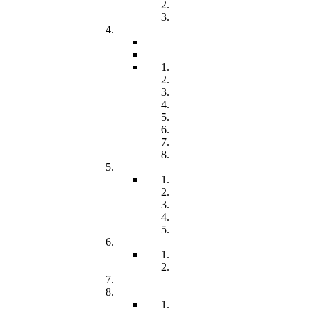
Freiwilliges Soziales Jahr
Konzeption
Kindertagesstätten
Öffnungzeiten
Beitrag
Pädagogik
Inklusion
Resilienz
Partizipation
Übergänge
Lern- und Entwicklungsdok
Kommunikation
Förderung
Frühförderung
Leitbild
Offene Beratung
Elternstammtisch
Prozesse der Frühförderung
Antrag - Gutachten - Kosten
Soz. med. Nachsorge
Frühgeborene
Chronisch kranke Kinder
Familien unterstützender Dienst
Wohnpflegeheim
Leben im Wohnpflegeheim