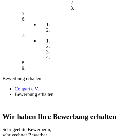
Teilhabe und Unterstützung
Pflegephilosophie
Kontakt
Impressum
Datenschutzerklärung
Seitenübersicht
Spenden
Reittherapie
Inklusik
Spiel- und Sportfest
Musiktherapie
Archiv
Termine
Bewerbung erhalten
Conpart e.V.
Bewerbung erhalten
Wir haben Ihre Bewerbung erhalten
Sehr geehrte Bewerberin,
sehr geehrter Bewerber