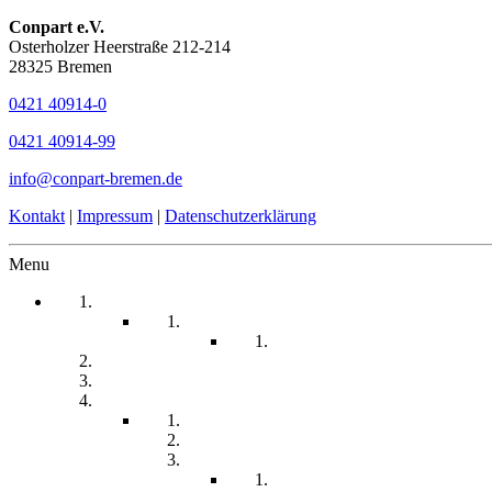
Conpart e.V.
Osterholzer Heerstraße 212-214
28325 Bremen
0421 40914-0
0421 40914-99
info@conpart-bremen.de
Kontakt
|
Impressum
|
Datenschutzerklärung
Menu
Startseite
Arbeitssicherheit
Teil 1 Allgemein
be-a-part
Über Uns
Unsere Angebote
Fachberatung
Physiotherapie
Tagesstätte
Produkte für Sie