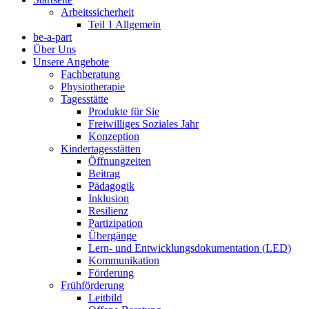
Arbeitssicherheit
Teil 1 Allgemein
be-a-part
Über Uns
Unsere Angebote
Fachberatung
Physiotherapie
Tagesstätte
Produkte für Sie
Freiwilliges Soziales Jahr
Konzeption
Kindertagesstätten
Öffnungzeiten
Beitrag
Pädagogik
Inklusion
Resilienz
Partizipation
Übergänge
Lern- und Entwicklungsdokumentation (LED)
Kommunikation
Förderung
Frühförderung
Leitbild