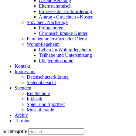
Offene Beratung
Elternstammtisch
Prozesse der Frühförderung
Antrag - Gutachten - Kosten
Soz. med. Nachsorge
Frühgeborene
Chronisch kranke Kinder
Familien unterstützender Dienst
Wohnpflegeheim
Leben im Wohnpflegeheim
Teilhabe und Unterstützung
Pflegephilosophie
Kontakt
Impressum
Datenschutzerklärung
Seitenübersicht
Spenden
Reittherapie
Inklusik
Spiel- und Sportfest
Musiktherapie
Archiv
Termine
Suchbegriffe