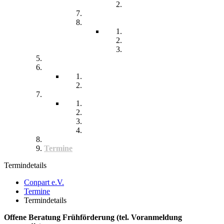
Chronisch kranke Kinder
Familien unterstützender Dienst
Wohnpflegeheim
Leben im Wohnpflegeheim
Teilhabe und Unterstützung
Pflegephilosophie
Kontakt
Impressum
Datenschutzerklärung
Seitenübersicht
Spenden
Reittherapie
Inklusik
Spiel- und Sportfest
Musiktherapie
Archiv
Termine
Termindetails
Conpart e.V.
Termine
Termindetails
Offene Beratung Frühförderung (tel. Voranmeldung