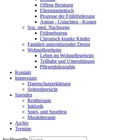
Offene Beratung
Elternstammtisch
Prozesse der Frühförderung
Antrag - Gutachten - Kosten
Soz. med. Nachsorge
Frühgeborene
Chronisch kranke Kinder
Familien unterstützender Dienst
Wohnpflegeheim
Leben im Wohnpflegeheim
Teilhabe und Unterstützung
Pflegephilosophie
Kontakt
Impressum
Datenschutzerklärung
Seitenübersicht
Spenden
Reittherapie
Inklusik
Spiel- und Sportfest
Musiktherapie
Archiv
Termine
Suchbegriffe