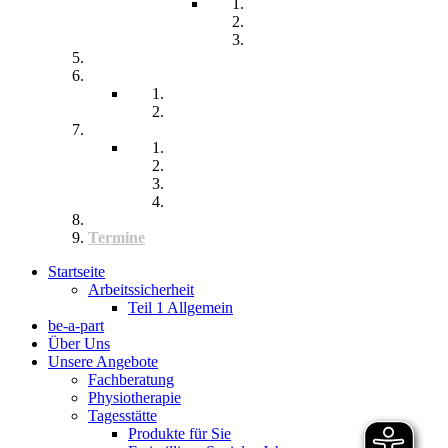
Leben im Wohnpflegeheim
Teilhabe und Unterstützung
Pflegephilosophie
Kontakt
Impressum
Datenschutzerklärung
Seitenübersicht
Spenden
Reittherapie
Inklusik
Spiel- und Sportfest
Musiktherapie
Archiv
Termine
Startseite
Arbeitssicherheit
Teil 1 Allgemein
be-a-part
Über Uns
Unsere Angebote
Fachberatung
Physiotherapie
Tagesstätte
Produkte für Sie