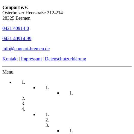
Conpart e.V.
Osterholzer Heerstraße 212-214
28325 Bremen
0421 40914-0
0421 40914-99
info@conpart-bremen.de
Kontakt
|
Impressum
|
Datenschutzerklärung
Menu
Startseite
Arbeitssicherheit
Teil 1 Allgemein
be-a-part
Über Uns
Unsere Angebote
Fachberatung
Physiotherapie
Tagesstätte
Produkte für Sie