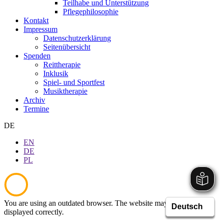
Teilhabe und Unterstützung
Pflegephilosophie
Kontakt
Impressum
Datenschutzerklärung
Seitenübersicht
Spenden
Reittherapie
Inklusik
Spiel- und Sportfest
Musiktherapie
Archiv
Termine
DE
EN
DE
PL
You are using an outdated browser. The website may not be
displayed correctly.