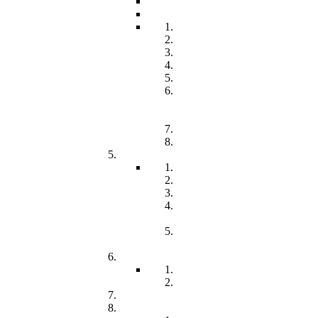
Öffnungzeiten
Beitrag
Pädagogik
Inklusion
Resilienz
Partizipation
Übergänge
Lern- und
Entwicklungsdokumentation
(LED)
Kommunikation
Förderung
Frühförderung
Leitbild
Offene Beratung
Elternstammtisch
Prozesse der
Frühförderung
Antrag - Gutachten -
Kosten
Soz. med. Nachsorge
Frühgeborene
Chronisch kranke Kinder
Familien unterstützender Dienst
Wohnpflegeheim