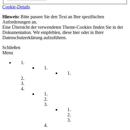
Cookie-Details
Hinweis:
Bitte passen Sie den Text an Ihre spezifischen
Anforderungen an.
Eine Übersicht der verwendeten Theme-Cookies finden Sie in der
Dokumentation. Wir empfehlen, diese hier oder in Ihrer
Datenschutzerklärung aufzuführen.
Schließen
Menu
Startseite
Arbeitssicherheit
Teil 1 Allgemein
be-a-part
Über Uns
Unsere Angebote
Fachberatung
Physiotherapie
Tagesstätte
Produkte für Sie
Freiwilliges Soziales Jahr
Konzeption
Kindertagesstätten