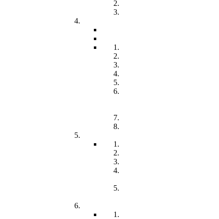
Freiwilliges Soziales Jahr
Konzeption
Kindertagesstätten
Öffnungzeiten
Beitrag
Pädagogik
Inklusion
Resilienz
Partizipation
Übergänge
Lern- und
Entwicklungsdokumentation
(LED)
Kommunikation
Förderung
Frühförderung
Leitbild
Offene Beratung
Elternstammtisch
Prozesse der
Frühförderung
Antrag - Gutachten -
Kosten
Soz. med. Nachsorge
Frühgeborene