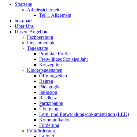
Startseite
Arbeitssicherheit
Teil 1 Allgemein
be-a-part
Über Uns
Unsere Angebote
Fachberatung
Physiotherapie
Tagesstätte
Produkte für Sie
Freiwilliges Soziales Jahr
Konzeption
Kindertagesstätten
Öffnungzeiten
Beitrag
Pädagogik
Inklusion
Resilienz
Partizipation
Übergänge
Lern- und Entwicklungsdokumentation (LED)
Kommunikation
Förderung
Frühförderung
Leitbild