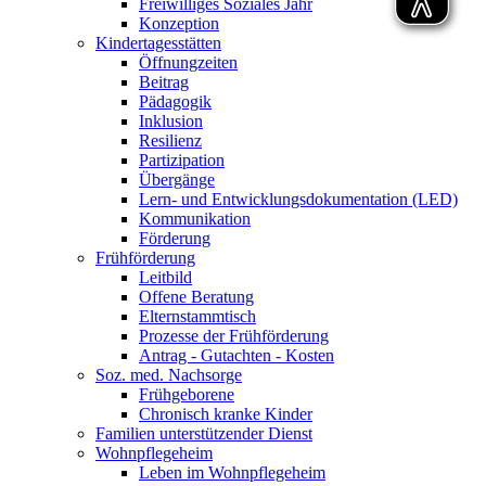
Freiwilliges Soziales Jahr
Konzeption
Kindertagesstätten
Öffnungzeiten
Beitrag
Pädagogik
Inklusion
Resilienz
Partizipation
Übergänge
Lern- und Entwicklungsdokumentation (LED)
Kommunikation
Förderung
Frühförderung
Leitbild
Offene Beratung
Elternstammtisch
Prozesse der Frühförderung
Antrag - Gutachten - Kosten
Soz. med. Nachsorge
Frühgeborene
Chronisch kranke Kinder
Familien unterstützender Dienst
Wohnpflegeheim
Leben im Wohnpflegeheim