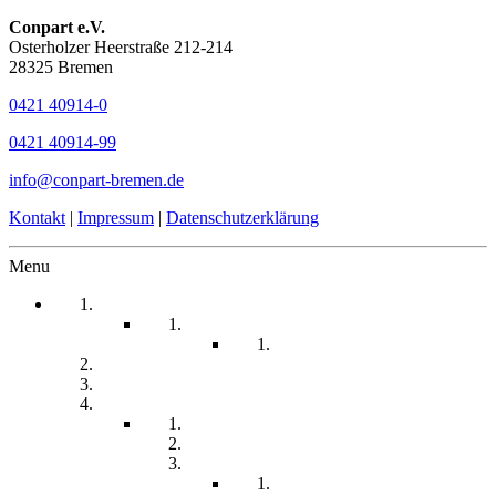
Conpart e.V.
Osterholzer Heerstraße 212-214
28325 Bremen
0421 40914-0
0421 40914-99
info@conpart-bremen.de
Kontakt
|
Impressum
|
Datenschutzerklärung
Menu
Startseite
Arbeitssicherheit
Teil 1 Allgemein
be-a-part
Über Uns
Unsere Angebote
Fachberatung
Physiotherapie
Tagesstätte
Produkte für Sie