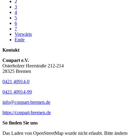
2
3
4
5
6
7
Vorwärts
Ende
Kontakt
Conpart e.V.
Osterholzer Heerstraße 212-214
28325 Bremen
0421 40914-0
0421 40914-99
info@conpart-bremen.de
https://conpart-bremen.de
So finden Sie uns
Das Laden von OpenStreetMap wurde nicht erlaubt. Bitte ändern