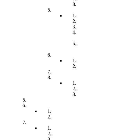
Förderung
Frühförderung
Leitbild
Offene Beratung
Elternstammtisch
Prozesse der
Frühförderung
Antrag - Gutachten -
Kosten
Soz. med. Nachsorge
Frühgeborene
Chronisch kranke Kinder
Familien unterstützender Dienst
Wohnpflegeheim
Leben im Wohnpflegeheim
Teilhabe und Unterstützung
Pflegephilosophie
Kontakt
Impressum
Datenschutzerklärung
Seitenübersicht
Spenden
Reittherapie
Inklusik
Spiel- und Sportfest