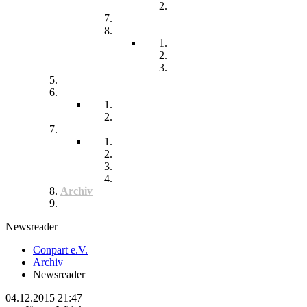
Chronisch kranke Kinder
Familien unterstützender Dienst
Wohnpflegeheim
Leben im Wohnpflegeheim
Teilhabe und Unterstützung
Pflegephilosophie
Kontakt
Impressum
Datenschutzerklärung
Seitenübersicht
Spenden
Reittherapie
Inklusik
Spiel- und Sportfest
Musiktherapie
Archiv
Termine
Newsreader
Conpart e.V.
Archiv
Newsreader
04.12.2015 21:47