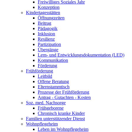
Freiwilliges Soziales Jahr
Konzeption
Kindertagesstätten
Öffnungzeiten
Beitrag
Pädagogik
Inklusion
Resilienz
Partizipation
Übergänge
Lern- und Entwicklungsdokumentation (LED)
Kommunikation
Förderung
Frühförderung
Leitbild
Offene Beratung
Elternstammtisch
Prozesse der Frühförderung
Antrag - Gutachten - Kosten
Soz. med. Nachsorge
Frühgeborene
Chronisch kranke Kinder
Familien unterstützender Dienst
Wohnpflegeheim
Leben im Wohnpflegeheim