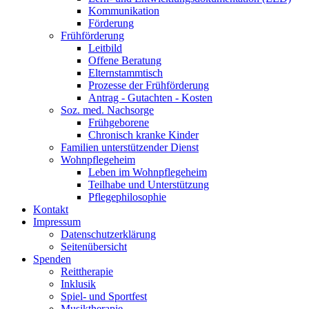
Kommunikation
Förderung
Frühförderung
Leitbild
Offene Beratung
Elternstammtisch
Prozesse der Frühförderung
Antrag - Gutachten - Kosten
Soz. med. Nachsorge
Frühgeborene
Chronisch kranke Kinder
Familien unterstützender Dienst
Wohnpflegeheim
Leben im Wohnpflegeheim
Teilhabe und Unterstützung
Pflegephilosophie
Kontakt
Impressum
Datenschutzerklärung
Seitenübersicht
Spenden
Reittherapie
Inklusik
Spiel- und Sportfest
Musiktherapie