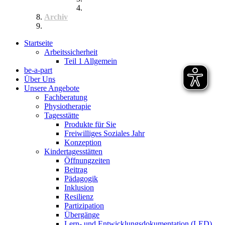
Musiktherapie
Archiv
Termine
Startseite
Arbeitssicherheit
Teil 1 Allgemein
be-a-part
Über Uns
Unsere Angebote
Fachberatung
Physiotherapie
Tagesstätte
Produkte für Sie
Freiwilliges Soziales Jahr
Konzeption
Kindertagesstätten
Öffnungzeiten
Beitrag
Pädagogik
Inklusion
Resilienz
Partizipation
Übergänge
Lern- und Entwicklungsdokumentation (LED)