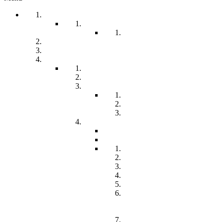
Startseite
Arbeitssicherheit
Teil 1 Allgemein
be-a-part
Über Uns
Unsere Angebote
Fachberatung
Physiotherapie
Tagesstätte
Produkte für Sie
Freiwilliges Soziales Jahr
Konzeption
Kindertagesstätten
Öffnungzeiten
Beitrag
Pädagogik
Inklusion
Resilienz
Partizipation
Übergänge
Lern- und
Entwicklungsdokumentation
(LED)
Kommunikation