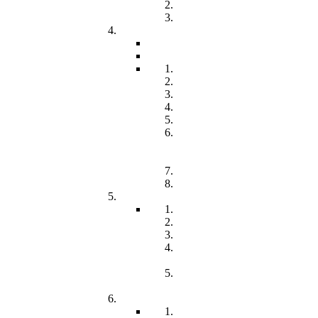
Freiwilliges Soziales Jahr
Konzeption
Kindertagesstätten
Öffnungzeiten
Beitrag
Pädagogik
Inklusion
Resilienz
Partizipation
Übergänge
Lern- und
Entwicklungsdokumentation
(LED)
Kommunikation
Förderung
Frühförderung
Leitbild
Offene Beratung
Elternstammtisch
Prozesse der
Frühförderung
Antrag - Gutachten -
Kosten
Soz. med. Nachsorge
Frühgeborene