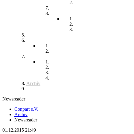
Chronisch kranke Kinder
Familien unterstützender Dienst
Wohnpflegeheim
Leben im Wohnpflegeheim
Teilhabe und Unterstützung
Pflegephilosophie
Kontakt
Impressum
Datenschutzerklärung
Seitenübersicht
Spenden
Reittherapie
Inklusik
Spiel- und Sportfest
Musiktherapie
Archiv
Termine
Newsreader
Conpart e.V.
Archiv
Newsreader
01.12.2015 21:49