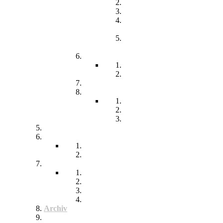
Offene Beratung
Elternstammtisch
Prozesse der
Frühförderung
Antrag - Gutachten -
Kosten
Soz. med. Nachsorge
Frühgeborene
Chronisch kranke Kinder
Familien unterstützender Dienst
Wohnpflegeheim
Leben im Wohnpflegeheim
Teilhabe und Unterstützung
Pflegephilosophie
Kontakt
Impressum
Datenschutzerklärung
Seitenübersicht
Spenden
Reittherapie
Inklusik
Spiel- und Sportfest
Musiktherapie
Archiv
Termine