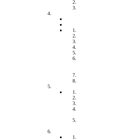
Freiwilliges Soziales Jahr
Konzeption
Kindertagesstätten
Öffnungzeiten
Beitrag
Pädagogik
Inklusion
Resilienz
Partizipation
Übergänge
Lern- und
Entwicklungsdokumentation
(LED)
Kommunikation
Förderung
Frühförderung
Leitbild
Offene Beratung
Elternstammtisch
Prozesse der
Frühförderung
Antrag - Gutachten -
Kosten
Soz. med. Nachsorge
Frühgeborene