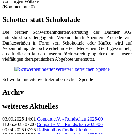
von Jürgen Witlake
(Kommentare: 0)
Schotter statt Schokolade
Die bremer Schwerbehindertenvertretung der Daimler AG
unterstützt sozialengagierte Vereine durch Spenden. Anstelle von
Dankesgrüßen in Form von Schokolade oder Kaffee wird auf
Versammlung der schwerbehinderten Menschen Geld gesammelt,
dass in diesem Jahr an unseren Förderverein ging, der damit unsere
vielfältigen therapeutischen Abgebote unterstützt.
Schwerbehindertenvertreter überreichen Spende
Archiv
weiteres Aktuelles
03.09.2025 14:01
Conpart e.V. - Rundschau 2025/09
11.06.2025 07:00
Conpart e.V. - Rundschau 2025/06
09.04.2025 07:35
Rollstuhlbus für die Ukraine