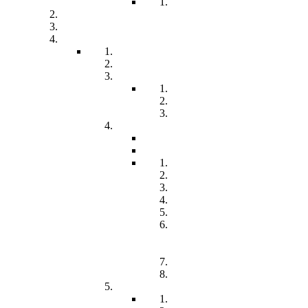
Teil 1 Allgemein
be-a-part
Über Uns
Unsere Angebote
Fachberatung
Physiotherapie
Tagesstätte
Produkte für Sie
Freiwilliges Soziales Jahr
Konzeption
Kindertagesstätten
Öffnungzeiten
Beitrag
Pädagogik
Inklusion
Resilienz
Partizipation
Übergänge
Lern- und
Entwicklungsdokumentation
(LED)
Kommunikation
Förderung
Frühförderung
Leitbild