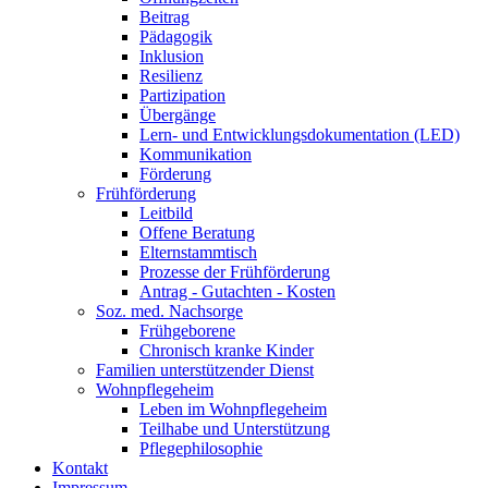
Beitrag
Pädagogik
Inklusion
Resilienz
Partizipation
Übergänge
Lern- und Entwicklungsdokumentation (LED)
Kommunikation
Förderung
Frühförderung
Leitbild
Offene Beratung
Elternstammtisch
Prozesse der Frühförderung
Antrag - Gutachten - Kosten
Soz. med. Nachsorge
Frühgeborene
Chronisch kranke Kinder
Familien unterstützender Dienst
Wohnpflegeheim
Leben im Wohnpflegeheim
Teilhabe und Unterstützung
Pflegephilosophie
Kontakt
Impressum