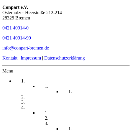
Conpart e.V.
Osterholzer Heerstraße 212-214
28325 Bremen
0421 40914-0
0421 40914-99
info@conpart-bremen.de
Kontakt
|
Impressum
|
Datenschutzerklärung
Menu
Startseite
Arbeitssicherheit
Teil 1 Allgemein
be-a-part
Über Uns
Unsere Angebote
Fachberatung
Physiotherapie
Tagesstätte
Produkte für Sie