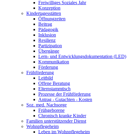
Freiwilliges Soziales Jahr
Konzeption
Kindertagesstätten
Öffnungzeiten
Beitrag
Pädagogik
Inklusion
Resilienz
Partizipation
Übergänge
Lern- und Entwicklungsdokumentation (LED)
Kommunikation
Förderung
Frühförderung
Leitbild
Offene Beratung
Elternstammtisch
Prozesse der Frühförderung
Antrag - Gutachten - Kosten
Soz. med. Nachsorge
Frühgeborene
Chronisch kranke Kinder
Familien unterstützender Dienst
Wohnpflegeheim
Leben im Wohnpflegeheim