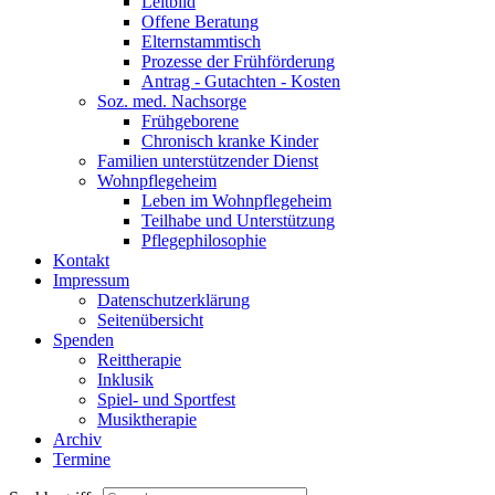
Leitbild
Offene Beratung
Elternstammtisch
Prozesse der Frühförderung
Antrag - Gutachten - Kosten
Soz. med. Nachsorge
Frühgeborene
Chronisch kranke Kinder
Familien unterstützender Dienst
Wohnpflegeheim
Leben im Wohnpflegeheim
Teilhabe und Unterstützung
Pflegephilosophie
Kontakt
Impressum
Datenschutzerklärung
Seitenübersicht
Spenden
Reittherapie
Inklusik
Spiel- und Sportfest
Musiktherapie
Archiv
Termine