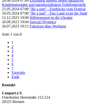
28.08.2024 07:00
Eröffnung unserer neuen inklusiven
Kindertagesstätte und interdisziplinären Frühförderstelle
25.05.2024 07:00
"Be a part" - Eindrücke vom Festival
10.05.2024 07:00
"Be a part" - Das Land rockt die Stadt
12.12.2023 19:00
Hilfstransport in die Ukraine
20.09.2023 19:04
Special Olympics
26.07.2023 19:15
Fahrzeug über Werbung
Seite 1 von 8
1
2
3
4
5
6
7
Vorwärts
Ende
Kontakt
Conpart e.V.
Osterholzer Heerstraße 212-214
28325 Bremen