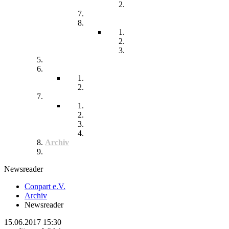
Chronisch kranke Kinder
Familien unterstützender Dienst
Wohnpflegeheim
Leben im Wohnpflegeheim
Teilhabe und Unterstützung
Pflegephilosophie
Kontakt
Impressum
Datenschutzerklärung
Seitenübersicht
Spenden
Reittherapie
Inklusik
Spiel- und Sportfest
Musiktherapie
Archiv
Termine
Newsreader
Conpart e.V.
Archiv
Newsreader
15.06.2017 15:30