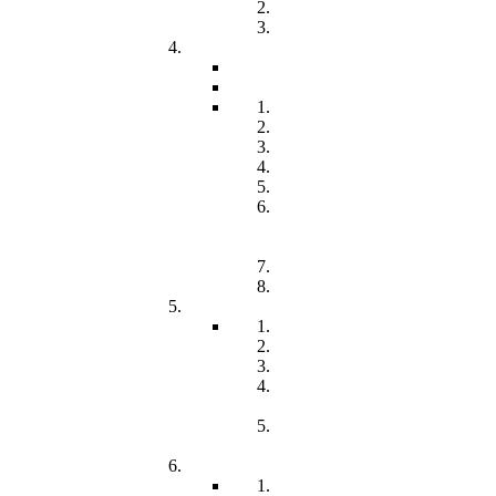
Freiwilliges Soziales Jahr
Konzeption
Kindertagesstätten
Öffnungzeiten
Beitrag
Pädagogik
Inklusion
Resilienz
Partizipation
Übergänge
Lern- und
Entwicklungsdokumentation
(LED)
Kommunikation
Förderung
Frühförderung
Leitbild
Offene Beratung
Elternstammtisch
Prozesse der
Frühförderung
Antrag - Gutachten -
Kosten
Soz. med. Nachsorge
Frühgeborene