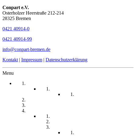
Conpart e.V.
Osterholzer Heerstraße 212-214
28325 Bremen
0421 40914-0
0421 40914-99
info@conpart-bremen.de
Kontakt
|
Impressum
|
Datenschutzerklärung
Menu
Startseite
Arbeitssicherheit
Teil 1 Allgemein
be-a-part
Über Uns
Unsere Angebote
Fachberatung
Physiotherapie
Tagesstätte
Produkte für Sie