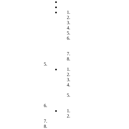
Öffnungzeiten
Beitrag
Pädagogik
Inklusion
Resilienz
Partizipation
Übergänge
Lern- und
Entwicklungsdokumentation
(LED)
Kommunikation
Förderung
Frühförderung
Leitbild
Offene Beratung
Elternstammtisch
Prozesse der
Frühförderung
Antrag - Gutachten -
Kosten
Soz. med. Nachsorge
Frühgeborene
Chronisch kranke Kinder
Familien unterstützender Dienst
Wohnpflegeheim