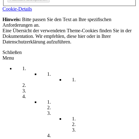
Cookie-Details
Hinweis:
Bitte passen Sie den Text an Ihre spezifischen
Anforderungen an.
Eine Übersicht der verwendeten Theme-Cookies finden Sie in der
Dokumentation. Wir empfehlen, diese hier oder in Ihrer
Datenschutzerklärung aufzuführen.
Schließen
Menu
Startseite
Arbeitssicherheit
Teil 1 Allgemein
be-a-part
Über Uns
Unsere Angebote
Fachberatung
Physiotherapie
Tagesstätte
Produkte für Sie
Freiwilliges Soziales Jahr
Konzeption
Kindertagesstätten