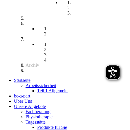
Leben im Wohnpflegeheim
Teilhabe und Unterstützung
Pflegephilosophie
Kontakt
Impressum
Datenschutzerklärung
Seitenübersicht
Spenden
Reittherapie
Inklusik
Spiel- und Sportfest
Musiktherapie
Archiv
Termine
Startseite
Arbeitssicherheit
Teil 1 Allgemein
be-a-part
Über Uns
Unsere Angebote
Fachberatung
Physiotherapie
Tagesstätte
Produkte für Sie